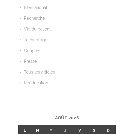
International
Recherche
Vie du patient
Technologie
Congrès
Presse
Tous les articles
Rééducation
AOÛT 2026
L
M
M
J
V
S
D