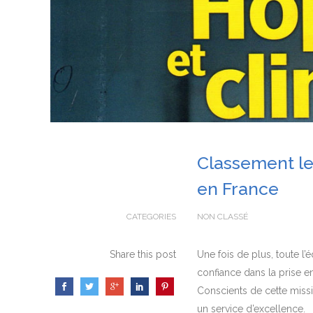
Classement le
en France
CATEGORIES
NON CLASSÉ
Share this post
Une fois de plus, toute l’
confiance dans la prise e
Conscients de cette miss
un service d’excellence.