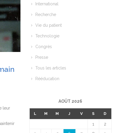
International
Recherche
Vie du patient
Technologie
Congrès
Presse
 main
Tous les articles
Rééducation
AOÛT 2026
e leur
L
M
M
J
V
S
D
aintenir
1
2