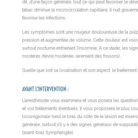
dit, d’une façon générale, tout ce qui peut favoriser le dé
tabac diminue la microcirculation capillaire. Il nuit gravemen
favorise les infections.
Les symptômes sont une rougeur douloureuse de la pulp
pression et augmentée de volume. Cette douleur est volonti
surtout nocturne entrainant l’insomnie. A ce stade, les si
modérés (fièvre modérée, rarement des frissons).
Quelle que soit sa localisation et son aspect, le traitement 
AVANT L’INTERVENTION
:
L’anesthésiste vous examinera et vous posera les questions
et vos traitements éventuels. Il vous proposera le plus so
locorégionale (seul le bras du côté de la lésion est insens
générale, surtout s’il y a des signes généraux de suppurat
l’avant-bras (lymphangite).