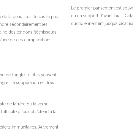
Le premier pansement est souven
ou un support d’avant-bras. Cela
 de la peau, c’est le cas le plus
quotidiennement jusqu’à cicatrisa
eindre secondairement les
 gaine des tendons fléchisseurs,
t qu’une de ces complications
ine de l’ongle, le plus souvent
ongle. La suppuration est très
sale de la 1ère ou la 2ème
ollicule pileux et s’étend à la
déficits immunitaires. Autrement