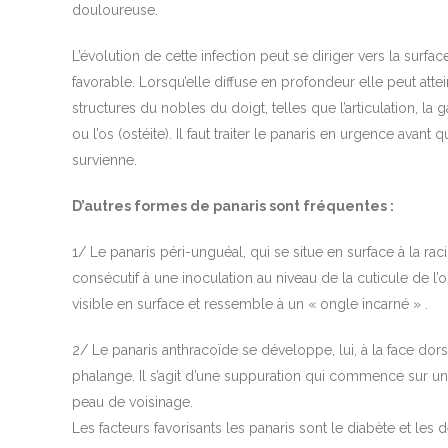
douloureuse.
L’évolution de cette infection peut se diriger vers la surface
favorable. Lorsqu’elle diffuse en profondeur elle peut att
structures du nobles du doigt, telles que l’articulation, la
ou l’os (ostéite). Il faut traiter le panaris en urgence avan
survienne.
D’autres formes de panaris sont fréquentes :
1/ Le panaris péri-unguéal, qui se situe en surface à la rac
consécutif à une inoculation au niveau de la cuticule de l’
visible en surface et ressemble à un « ongle incarné » .
2/ Le panaris anthracoïde se développe, lui, à la face dor
phalange. Il s’agit d’une suppuration qui commence sur un f
peau de voisinage.
Les facteurs favorisants les panaris sont le diabète et les 