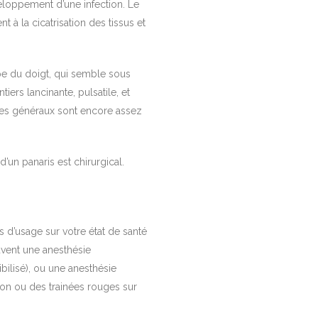
veloppement d’une infection. Le
t à la cicatrisation des tissus et
e du doigt, qui semble sous
ers lancinante, pulsatile, et
gnes généraux sont encore assez
d’un panaris est chirurgical.
 d’usage sur votre état de santé
uvent une anesthésie
ibilisé), ou une anesthésie
ion ou des trainées rouges sur