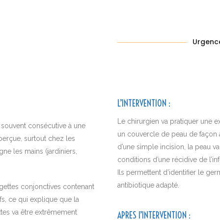
Urgence
L’INTERVENTION
:
Le chirurgien va pratiquer une ex
us souvent consécutive à une
un couvercle de peau de façon à 
aperçue, surtout chez les
d’une simple incision, la peau va
gne les mains (jardiniers,
conditions d’une récidive de l’i
Ils permettent d’identifier le g
antibiotique adapté.
ogettes conjonctives contenant
s, ce qui explique que la
tes va être extrêmement
APRES l’INTERVENTION
: